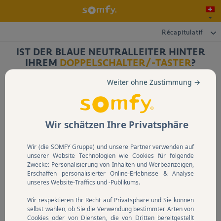
Récapitulatif
IST DER BLAUE NEUTRALLEITER HINTER
IHREM
DOPPELSCHALTER/-TASTER
?
Weiter ohne Zustimmung →
Wir schätzen Ihre Privatsphäre
Der Neutralleiter befindet sich
Wir (die SOMFY Gruppe) und unsere Partner verwenden auf
Der Neutralleiter befindet sich
nicht
hinter dem Schalter/Taster
unserer Website Technologien wie Cookies für folgende
hinter dem Schalter/Taster
Zwecke: Personalisierung von Inhalten und Werbeanzeigen,
Erschaffen personalisierter Online-Erlebnisse & Analyse
unseres Website-Traffics und -Publikums.
Wir respektieren Ihr Recht auf Privatsphäre und Sie können
selbst wählen, ob Sie die Verwendung bestimmter Arten von
Cookies oder von Diensten, die von Dritten bereitgestellt